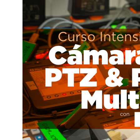
en
Operación
de
Cámara
Robótica
PTZ
y
Producción
Multicámara