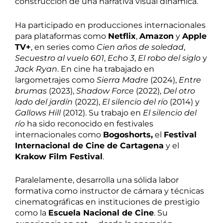
construcción de una narrativa visual dinámica.
Ha participado en producciones internacionales
para plataformas como
Netflix
,
Amazon
y
Apple
TV+
, en series como
Cien años de soledad
,
Secuestro al vuelo 601
,
Echo 3
,
El robo del siglo
y
Jack Ryan
. En cine ha trabajado en
largometrajes como
Sierra Madre
(2024),
Entre
brumas
(2023),
Shadow Force
(2022),
Del otro
lado del jardín
(2022),
El silencio del río
(2014) y
Gallows Hill
(2012). Su trabajo en
El silencio del
río
ha sido reconocido en festivales
internacionales como
Bogoshorts,
el
Festival
Internacional de Cine de Cartagena
y el
Krakow Film Festival
.
Paralelamente, desarrolla una sólida labor
formativa como instructor de cámara y técnicas
cinematográficas en instituciones de prestigio
como la
Escuela Nacional de Cine
. Su