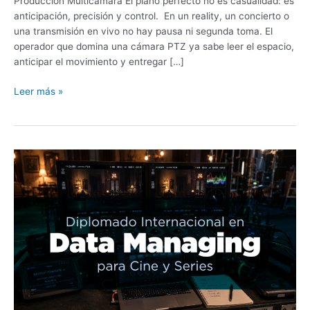
Producción Multicámara El plano perfecto no es casualidad: es
anticipación, precisión y control. En un reality, un concierto o
una transmisión en vivo no hay pausa ni segunda toma. El
operador que domina una cámara PTZ ya sabe leer el espacio,
anticipar el movimiento y entregar […]
Leer más »
Diplomado
Internacional
en
Data
Managing
para
Cine
y
Series