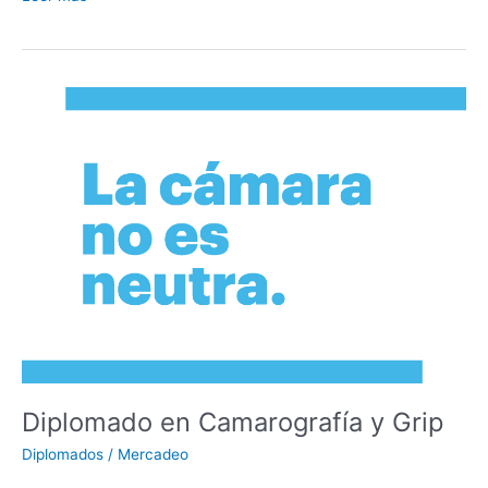
Diplomado
en
Camarografía
y
Grip
Diplomado en Camarografía y Grip
Diplomados
/
Mercadeo