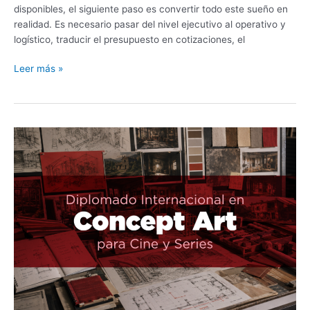
disponibles, el siguiente paso es convertir todo este sueño en
realidad. Es necesario pasar del nivel ejecutivo al operativo y
logístico, traducir el presupuesto en cotizaciones, el
Leer más »
Diplomado
Internacional
en
Concept
Art
para
Cine
y
Series