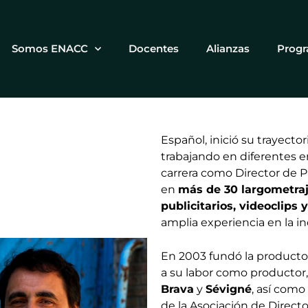
Somos ENACC
Docentes
Alianzas
Prog
Español, inició su trayecto
trabajando en diferentes 
carrera como Director de 
en
más de 30 largometraj
publicitarios, videoclips y
amplia experiencia en la in
En 2003 fundó la product
a su labor como productor
Brava
y
Sévigné
, así com
de la Asociación de Direct