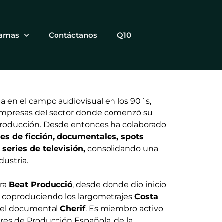
ramas
Contáctanos
Q10
ria en el campo audiovisual en los 90´s,
empresas del sector donde comenzó su
Producción. Desde entonces ha colaborado
es de ficción, documentales, spots
 series de televisión,
consolidando una
dustria.
ora
Beat Producció
, desde donde dio inicio
, coproduciendo los largometrajes
Costa
o el documental
Cherif
. Es miembro activo
ores de Producción Española, de la