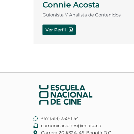
Connie Acosta
Guionista Y Analista de Contenidos
Ver Perfil
+57 (318) 350-1154
comunicaciones@enacc.co
​Carrera 20 #32A-45. Bogotá D.C