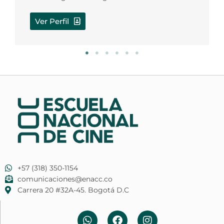
Ver Perfil
+57 (318) 350-1154
comunicaciones@enacc.co
​Carrera 20 #32A-45. Bogotá D.C
W
F
I