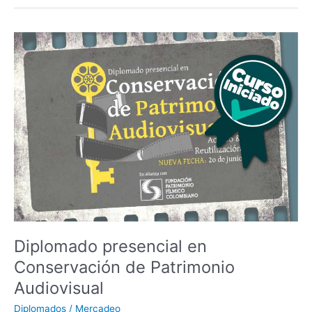
Diplomado
presencial
en
Conservación
de
Patrimonio
Audiovisual
Diplomado presencial en
Conservación de Patrimonio
Audiovisual
Diplomados
/
Mercadeo