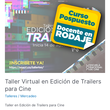
Taller
Virtual
en
Edición
de
Trailers
para
Cine
Taller Virtual en Edición de Trailers
para Cine
Talleres
/
Mercadeo
Taller en Edición de Trailers para Cine