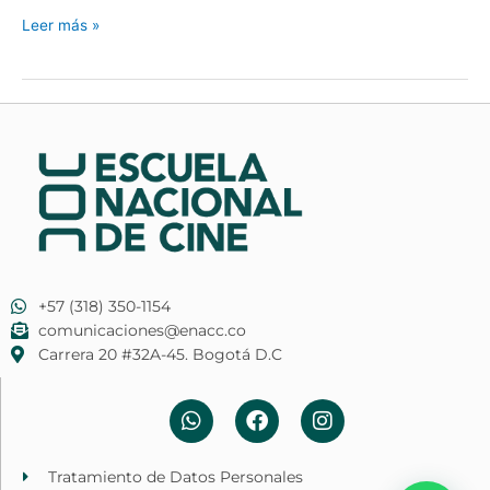
Leer más »
+57 (318) 350-1154
comunicaciones@enacc.co
​Carrera 20 #32A-45. Bogotá D.C
W
F
I
h
a
n
a
c
s
t
e
t
Tratamiento de Datos Personales