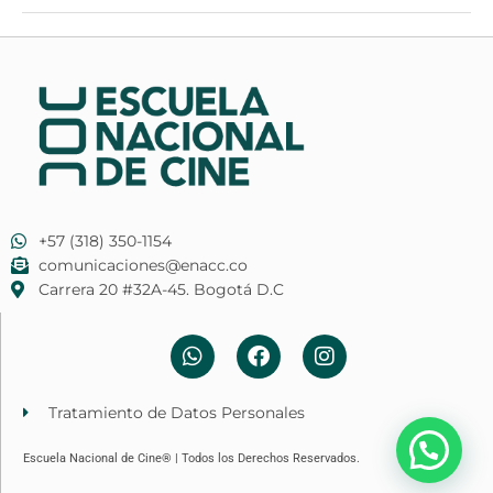
+57 (318) 350-1154
comunicaciones@enacc.co
​Carrera 20 #32A-45. Bogotá D.C
W
F
I
h
a
n
a
c
s
t
e
t
Tratamiento de Datos Personales
s
b
a
a
o
g
Escuela Nacional de Cine® | Todos los Derechos Reservados.
p
o
r