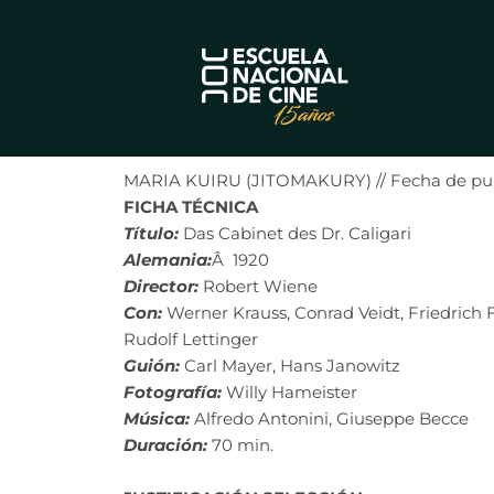
Ir
al
contenido
MARIA KUIRU (JITOMAKURY) //
Fecha de pub
FICHA TÉCNICA
Título:
Das Cabinet des Dr. Caligari
Alemania:
Â 1920
Director:
Robert Wiene
Con:
Werner Krauss, Conrad Veidt, Friedrich 
Rudolf Lettinger
Guión:
Carl Mayer, Hans Janowitz
Fotografía:
Willy Hameister
Música:
Alfredo Antonini, Giuseppe Becce
Duración:
70 min.