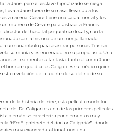
ar a Jane, pero el esclavo hipnotizado se niega
, lleva a Jane fuera de su casa, llevando a los
esta cacería, Cesare tiene una caída mortal y los
 un muñeco de Cesare para distraer a Francis.
 director del hospital psiquiátrico local y, con la
esionado con la historia de un monje llamado
usó a un sonámbulo para asesinar personas. Tras ser
evela su manía y es encerrado en su propio asilo. Una
rancis es realmente su fantasía: tanto él como Jane
 y el hombre que dice es Caligari es su médico quien
esta revelación de la fuente de su delirio de su
ror de la historia del cine, esta película muda fue
nete del Dr. Caligari es una de las primeras películas
ionista alemán se caracteriza por elementos muy
cula â€œEl gabinete del doctor Caligariâ€, donde
onajes muy exagerada, al igual, que una