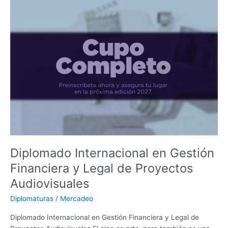
Diplomado
Internacional
en
Gestión
Financiera
y
Legal
de
Proyectos
Audiovisuales
Diplomado Internacional en Gestión
Financiera y Legal de Proyectos
Audiovisuales
Diplomaturas
/
Mercadeo
Diplomado Internacional en Gestión Financiera y Legal de