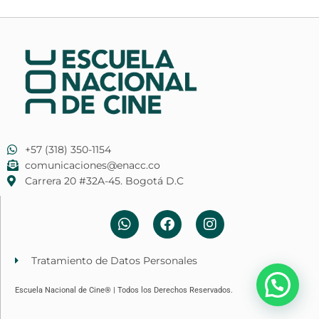
+57 (318) 350-1154
comunicaciones@enacc.co
​Carrera 20 #32A-45. Bogotá D.C
W
F
I
h
a
n
a
c
s
t
e
t
Tratamiento de Datos Personales
s
b
a
a
o
g
Escuela Nacional de Cine® | Todos los Derechos Reservados.
p
o
r
p
k
a