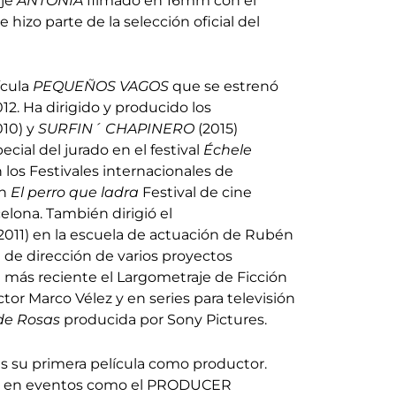
je
ANTÔNIA
filmado en 16mm con el
 hizo parte de la selección oficial del
ícula
PEQUEÑOS VAGOS
que se estrenó
12. Ha dirigido y producido los
010) y
SURFIN´ CHAPINERO
(2015)
cial del jurado en el festival
Échele
en los Festivales internacionales de
en
El perro que ladra
Festival de cine
elona. También dirigió el
2011) en la escuela de actuación de Rubén
e de dirección de varios proyectos
 más reciente el Largometraje de Ficción
ctor Marco Vélez y en series para televisión
de Rosas
producida por Sony Pictures.
s su primera película como productor.
ipó en eventos como el PRODUCER