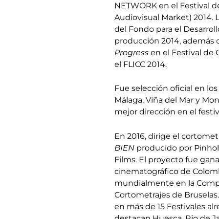
o
u
NETWORK en el Festival d
Audiovisual Market) 2014. 
b
t
del Fondo para el Desarrol
producción 2014, además d
e
u
Progress
en el Festival de
el FLICC 2014.
b
e
Fue selección oficial en los
Málaga, Viña del Mar y Mon
mejor dirección en el festi
En 2016, dirige el cortomet
BIEN
producido por Pinhole
Films. El proyecto fue gana
cinematográfico de Colomb
mundialmente en la Compet
Cortometrajes de Bruselas. 
en más de 15 Festivales al
destacan Huesca, Rio de Ja