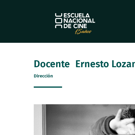
Ir
al
contenido
Docente
Ernesto Loza
Dirección