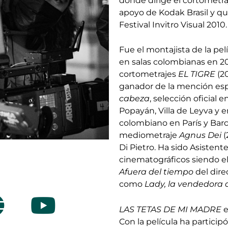
donde dirige el cortometra
apoyo de Kodak Brasil y que
Festival Invitro Visual 2010.
Fue el montajista de la pel
en salas colombianas en 20
cortometrajes
EL TIGRE
(2
ganador de la mención espe
cabeza
, selección oficial 
Popayán, Villa de Leyva y 
colombiano en París y Barc
mediometraje
Agnus Dei
(
Di Pietro. Ha sido Asistent
cinematográficos siendo el
Afuera del tiempo
del dire
como
Lady, la vendedora 
G
Y
o
LAS TETAS DE MI MADRE
e
Con la película ha partic