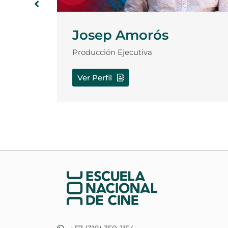
Emerson Espinosa
Cargo: Location Manager
Ver Perfil