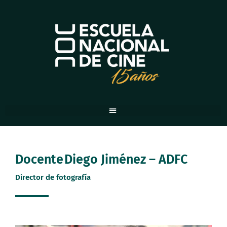
Ir
al
contenido
Docente
Diego Jiménez – ADFC
Director de fotografía